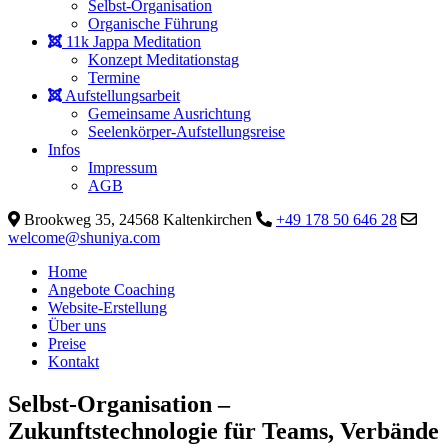
Selbst-Organisation
Organische Führung
11k Jappa Meditation
Konzept Meditationstag
Termine
Aufstellungsarbeit
Gemeinsame Ausrichtung
Seelenkörper-Aufstellungsreise
Infos
Impressum
AGB
Brookweg 35, 24568 Kaltenkirchen
+49 178 50 646 28
welcome@shuniya.com
Home
Angebote Coaching
Website-Erstellung
Über uns
Preise
Kontakt
Selbst-Organisation –
Zukunftstechnologie für Teams, Verbände